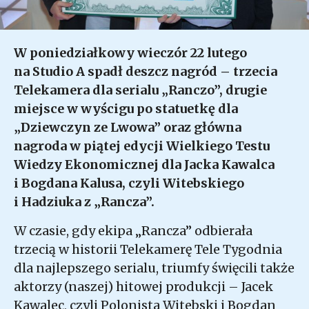
W poniedziałkowy wieczór 22 lutego
na Studio A spadł deszcz nagród – trzecia
Telekamera dla serialu „Ranczo”, drugie
miejsce w wyścigu po statuetkę dla
„Dziewczyn ze Lwowa” oraz główna
nagroda w piątej edycji Wielkiego Testu
Wiedzy Ekonomicznej dla Jacka Kawalca
i Bogdana Kalusa, czyli Witebskiego
i Hadziuka z „Rancza”.
W czasie, gdy ekipa „Rancza” odbierała
trzecią w historii Telekamerę Tele Tygodnia
dla najlepszego serialu, triumfy święcili także
aktorzy (naszej) hitowej produkcji – Jacek
Kawalec, czyli Polonista Witebski i Bogdan