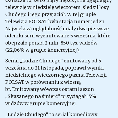
Oznacza to, że co piąty mężczyzna oglądający
telewizję w niedzielę wieczorem, śledził losy
Chudego i jego przyjaciół. W tej grupie
Telewizja POLSAT była stacją numer jeden.
Największą oglądalność miały dwa pierwsze
odcinki serii wyemitowane 5 września, które
obejrzało ponad 2 mln. 850 tys. widzów
(22,06% w grupie komercyjnej).
Serial „Ludzie Chudego” emitowany od 5
września do 21 listopada, poprawił wyniki
niedzielnego wieczornego pasma Telewizji
POLSAT w porównaniu z wiosną
br. Emitowany wówczas ostatni sezon
„Skazanego na śmierć” przyciągał 15%
widzów w grupie komercyjnej.
„Ludzie Chudego” to serial komediowy