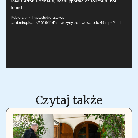
Odtwarzacz
Media error: Format(s) not supported or source(s) not
found
video
Pobierz plik: http://studio-a.tv/wp-
content/uploads/2019/11/Dziewczyny-ze-Lwowa-odc-49.mp4?_=1
Czytaj także