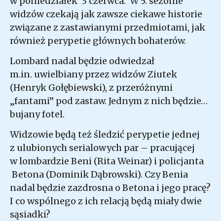
w poniedziałek 3 czerwca. W 5. sezonie
widzów czekają jak zawsze ciekawe historie
związane z zastawianymi przedmiotami, jak
również perypetie głównych bohaterów.
Lombard nadal będzie odwiedzał
m.in. uwielbiany przez widzów Ziutek
(Henryk Gołębiewski), z przeróżnymi
„fantami” pod zastaw. Jednym z nich będzie…
bujany fotel.
Widzowie będą też śledzić perypetie jednej
z ulubionych serialowych par – pracującej
w lombardzie Beni (Rita Weinar) i policjanta
Betona (Dominik Dąbrowski). Czy Benia
nadal będzie zazdrosna o Betona i jego pracę?
I co wspólnego z ich relacją będą miały dwie
sąsiadki?