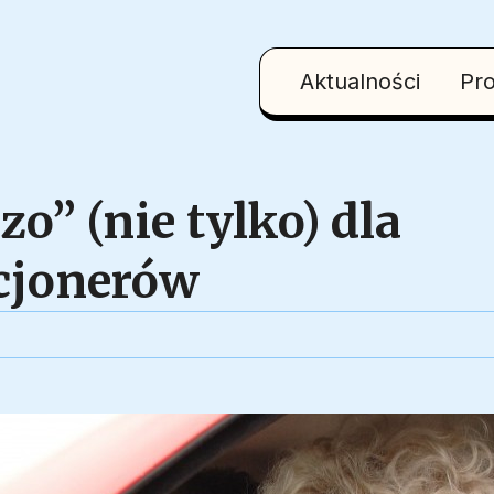
Aktualności
Pr
o” (nie tylko) dla
cjonerów