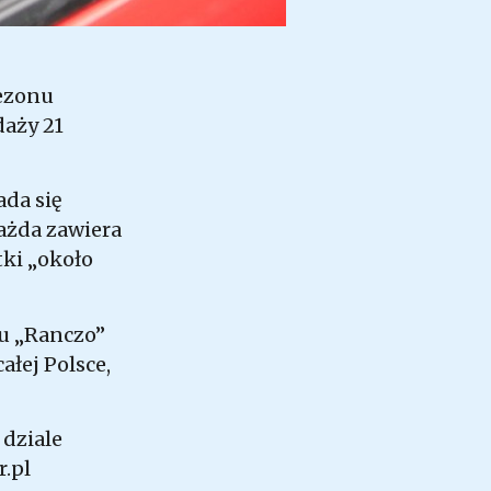
sezonu
daży 21
ada się
ażda zawiera
tki „około
lu „Ranczo”
ałej Polsce,
 dziale
r.pl