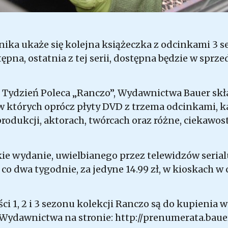
rnika ukaże się kolejna książeczka z odcinkami 3 
ępna, ostatnia z tej serii, dostępna będzie w sprze
e Tydzień Poleca „Ranczo”, Wydawnictwa Bauer skł
 w których oprócz płyty DVD z trzema odcinkami, k
produkcji, aktorach, twórcach oraz różne, ciekawos
ie wydanie, uwielbianego przez telewidzów seria
 co dwa tygodnie, za jedyne 14.99 zł, w kioskach w c
ci 1, 2 i 3 sezonu kolekcji Ranczo są do kupienia w
Wydawnictwa na stronie:
http://prenumerata.baue