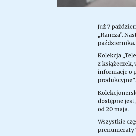
Już 7 paździe
„Rancza”. Nast
października.
Kolekcja „Tel
z książeczek,
informacje o 
produkcyjne”.
Kolekcjonersk
dostępne jest,
od 20 maja.
Wszystkie częś
prenumeraty 