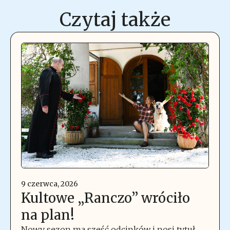
Czytaj także
9 czerwca, 2026
Kultowe „Ranczo” wróciło
na plan!
Nowy sezon ma sześć odcinków i nosi tytuł