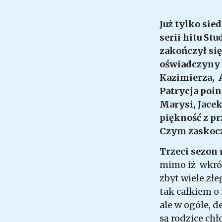
Już tylko sie
serii hitu St
zakończył si
oświadczyny 
Kazimierza, 
Patrycja poin
Marysi, Jacek
piękność z pr
Czym zaskocz
Trzeci sezon 
mimo iż wkrót
zbyt wiele złe
tak całkiem o 
ale w ogóle, d
są rodzice ch