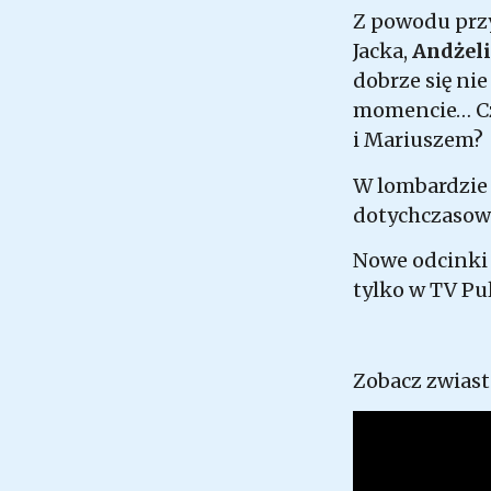
Z powodu przy
Jacka,
Andżel
dobrze się nie
momencie… Czy 
i Mariuszem?
W lombardzie 
dotychczasow
Nowe odcinki t
tylko w TV Pul
Zobacz zwiast