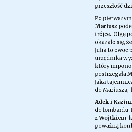
przeszłość dz
Po pierwszym 
Mariusz
podej
trójce. Olgę p
okazało się, ż
Julia to owoc
urzędnika wyżs
który imponow
postrzegała M
Jaka tajemnic
do Mariusza, 
Adek i Kazim
do lombardu. 
z
Wojtkiem
, 
poważną konk