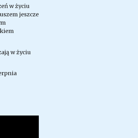
zeń w życiu
iuszem jeszcze
tym
ackiem
ają w życiu
ierpnia