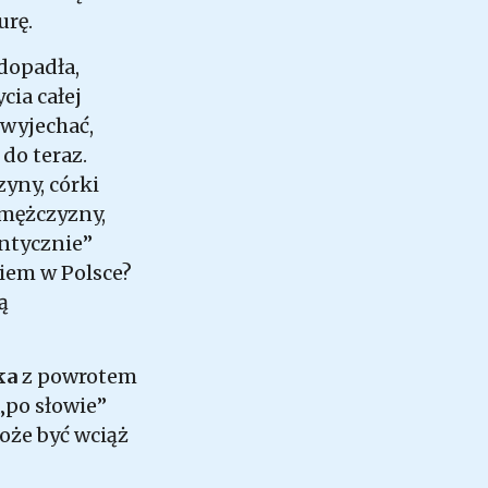
urę.
dopadła,
ia całej
 wyjechać,
 do teraz.
yny, córki
 mężczyzny,
antycznie”
ciem w Polsce?
ą
ka
z powrotem
„po słowie”
może być wciąż