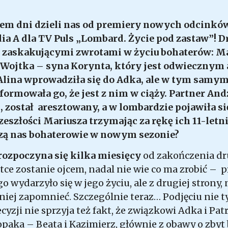
dem dni dzieli nas od premiery nowych odcinków
udia A dla TV Puls „Lombard. Życie pod zastaw”!
D
ę zaskakującymi zwrotami w życiu bohaterów: Ma
Wojtka – syna Korynta, który jest odwiecznym 
Alina wprowadziła się do Adka, ale w tym samym
formowała go, że jest z nim w ciąży. Partner Andż
, został aresztowany, a w lombardzie pojawiła s
zeszłości Mariusza trzymając za rękę ich 11-letni
ą nas bohaterowie w nowym sezonie?
rozpoczyna się kilka miesięcy
od zakończenia d
ce zostanie ojcem, nadal nie wie co ma zrobić – p
go wydarzyło się w jego życiu, ale z drugiej strony,
niej zapomnieć. Szczególnie teraz… Podjęciu nie t
ecyzji nie sprzyja też fakt, że związkowi Adka i Pat
łopaka – Beata i Kazimierz, głównie z obawy o zbyt