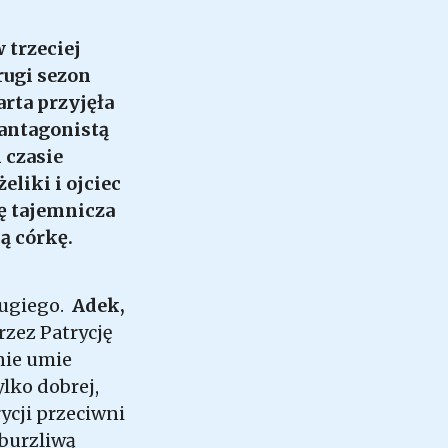
 trzeciej
rugi sezon
rta przyjęła
antagonistą
 czasie
eliki i ojciec
ię tajemnicza
ą córkę.
rugiego.
Adek,
rzez Patrycję
 nie umie
ylko dobrej,
rycji przeciwni
 burzliwą