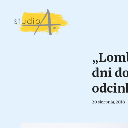
„Lomb
dni d
odcin
20 sierpnia, 2018