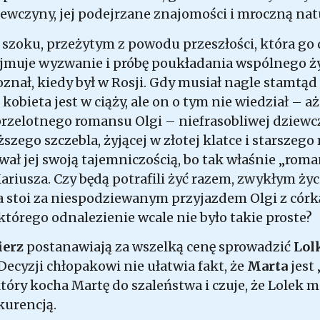
iewczyny, jej podejrzane znajomości i mroczną nat
szoku, przeżytym z powodu przeszłości, która go 
muje wyzwanie i próbę poukładania wspólnego życ
oznał, kiedy był w Rosji. Gdy musiał nagle stamtąd
e kobieta jest w ciąży, ale on o tym nie wiedział – aż
 przelotnego romansu Olgi – niefrasobliwej dziewcz
zego szczebla, żyjącej w złotej klatce i starszego
ał jej swoją tajemniczością, bo tak właśnie „rom
ariusza. Czy będą potrafili żyć razem, zwykłym ży
a stoi za niespodziewanym przyjazdem Olgi z córk
którego odnalezienie wcale nie było takie proste?
ierz
postanawiają za wszelką cenę sprowadzić
Lol
Decyzji chłopakowi nie ułatwia fakt, że
Marta
jest 
który kocha Martę do szaleństwa i czuje, że Lolek 
urencją.