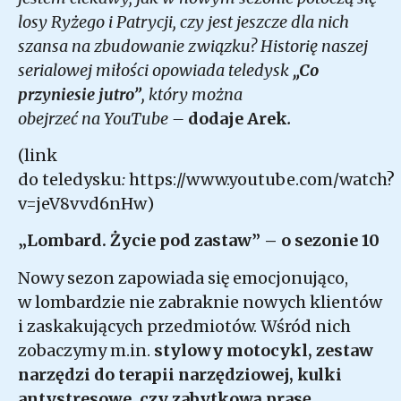
losy Ryżego i Patrycji, czy
jest jeszcze dla nich
szansa na zbudowanie związku? Historię naszej
serialowej miłości opowiada teledysk
„Co
przyniesie jutro”
,
który można
obejrzeć
na YouTube –
dodaje Arek
.
(link
do teledysku
:
https://www.youtube.com/watch?
v=jeV8vvd6nHw
)
„Lombard. Życie pod zastaw” – o sezonie 10
Nowy sezon zapowiada się emocjonująco,
w lombardzie nie zabraknie nowych klientów
i zaskakujących przedmiotów. Wśród nich
zobaczymy m.in.
stylowy motocykl, zestaw
narzędzi do terapii narzędziowej, kulki
antystresowe, czy zabytkową prasę