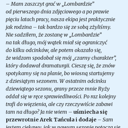
– Mam zaszczyt grać w „Lombardzie”
od pierwszego dnia zdjęciowego a po prawie
pięciu latach pracy, nasza ekipa jest praktycznie
jak rodzina – tak bardzo się ze sobą zżyliśmy.
Nie sadziłem, że zostanę w „Lombardzie”
na tak długo, mój wątek miał się ograniczyć
do kilku odcinków, ale potem okazało się,
że widzom spodobał się mój „czarny charakter”,
który dodawał dramaturgii. Cieszę się, że znów
spotykamy się na planie, bo wiosną startujemy
z dziesiątym sezonem. W ostatnim odcinku
dziewiątego sezonu, grany przeze mnie Ryży
oddał się w ręce sprawiedliwości. Po raz kolejny
trafi do więzienia, ale czy rzeczywiście
zabawi
tam na długo? Ja nie wiem –
uśmiecha się
przewrotnie Arek Tańcula
i dodaje
– Sam
jestem ciekawy, jak w nowym sezonie potoczą się