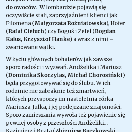
do owoców
. W lombardzie pojawią się
oczywiście stali, zaprzyjaźnieni klienci jak
Filomena (
Małgorzata Rożniatowska
), Hofer
(
Rafał Cieluch
) czy Boguś i Zefel (
Bogdan
Kalus, Krzysztof Hanke
) a wraz z nimi –
zwariowane wątki.
W życiu głównych bohaterów jak zawsze
sporo radości i wyzwań. Andżelika i Mariusz
(
Dominika Skoczylas, Michał Chorosiński
)
będą przygotowywać się do ślubu. W ich
rodzinie nie zabraknie też zmartwień,
których przysporzy im nastoletnia córka
Mariusza, Julka, i jej podejrzane znajomości.
Sporo zamieszania wywoła też pojawienie się
pewnej osoby z przeszłości Andżeliki…
Kazimierz i Beata (
Zbigniew Buczkowski,