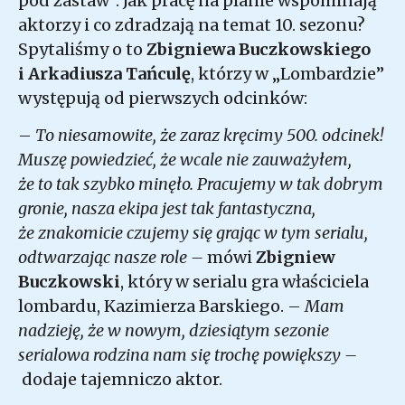
pod zastaw”. Jak pracę na planie wspominają
aktorzy i co zdradzają na temat 10. sezonu?
Spytaliśmy o to
Zbigniewa Buczkowskiego
i Arkadiusza Tańculę
, którzy w „Lombardzie”
występują od pierwszych odcinków:
–
To niesamowite, że zaraz kręcimy 500. odcinek!
Muszę powiedzieć, że wcale nie zauważyłem,
że to tak szybko minęło. Pracujemy w tak dobrym
gronie, nasza ekipa jest tak fantastyczna,
że znakomicie czujemy się grając w tym serialu,
odtwarzając nasze role –
mówi
Zbigniew
Buczkowski
, który w serialu gra właściciela
lombardu, Kazimierza Barskiego. –
Mam
nadzieję, że w nowym, dziesiątym sezonie
serialowa rodzina nam się trochę powiększy –
dodaje tajemniczo aktor.