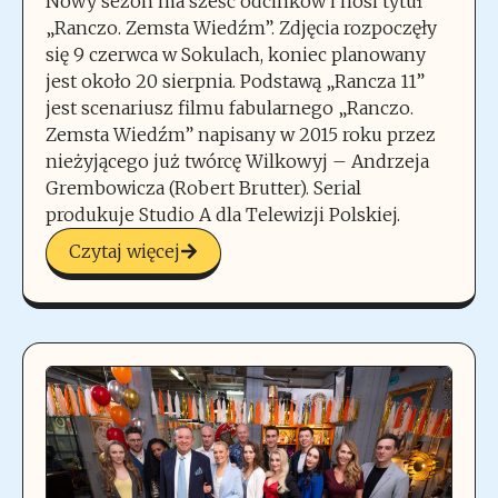
Nowy sezon ma sześć odcinków i nosi tytuł
„Ranczo. Zemsta Wiedźm”. Zdjęcia rozpoczęły
się 9 czerwca w Sokulach, koniec planowany
jest około 20 sierpnia. Podstawą „Rancza 11”
jest scenariusz filmu fabularnego „Ranczo.
Zemsta Wiedźm” napisany w 2015 roku przez
nieżyjącego już twórcę Wilkowyj – Andrzeja
Grembowicza (Robert Brutter). Serial
produkuje Studio A dla Telewizji Polskiej.
Czytaj więcej