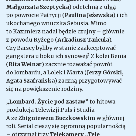
Małgorzata Szeptycka
) odetchną z ulgą
po powrocie Patrycji (
Paulina Jeżewska
) i ich
ukochanego wnuczka Sebusia. Mimo
to Kazimierz nadal będzie czujny – głównie
z powodu Ryżego (
Arkadiusz Tańcula
).
Czy Barscy byliby w stanie zaakceptować
gangstera u boku ich synowej? Z kolei Benia
(
Rita Weinar
) zacznie rozważać powrót
do lombardu, a Lolek i Marta (
Jerzy Górski,
Agata Szafrańska
) zaczną przygotowywać
się na powiększenie rodziny.
„Lombard. Życie pod zastaw”
to hitowa
produkcja Telewizji Puls i Studia
A ze
Zbigniewem Buczkowskim
w głównej
roli. Serial cieszy się ogromną popularnością
– otrzymał trzy
Telekamery „Tele