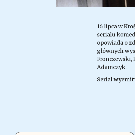
16 lipca w Kro
serialu komed
opowiada o zd
głównych wyst
Fronczewski, 
Adamczyk.
Serial wyemit