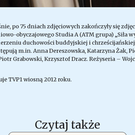
śnie, po 75 dniach zdjęciowych zakończyły się zdj
iowo-obyczajowego Studia A (ATM grupa) „Siła wyż
erzeniu duchowości buddyjskiej i chrześcijańskiej
ępują m.in. Anna Dereszowska, Katarzyna Żak, Pi
Piotr Grabowski, Krzysztof Dracz. Reżyseria – Woj
uje TVP1 wiosną 2012 roku.
Czytaj także