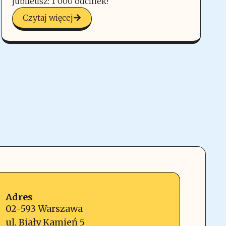
jubileusz: 1 000 odcinek!
Czytaj więcej
Adres
02-593 Warszawa
ul. Biały Kamień 5