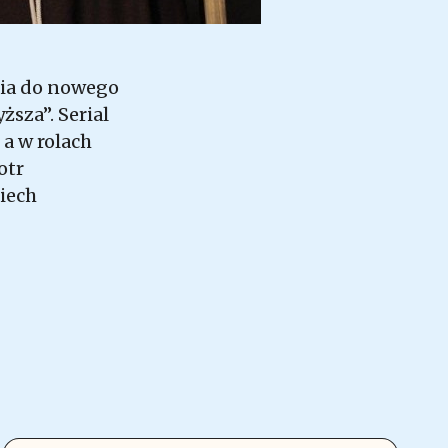
ęcia do nowego
sza”. Serial
 a w rolach
otr
ciech