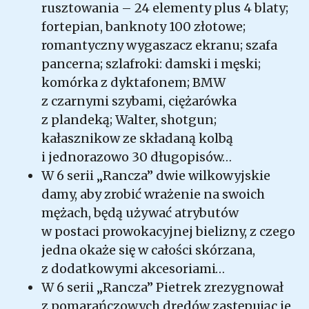
rusztowania – 24 elementy plus 4 blaty;
fortepian, banknoty 100 złotowe;
romantyczny wygaszacz ekranu; szafa
pancerna; szlafroki: damski i męski;
komórka z dyktafonem; BMW
z czarnymi szybami, ciężarówka
z plandeką; Walter, shotgun;
kałasznikow ze składaną kolbą
i jednorazowo 30 długopisów…
W 6 serii „Rancza” dwie wilkowyjskie
damy, aby zrobić wrażenie na swoich
mężach, będą używać atrybutów
w postaci prowokacyjnej bielizny, z czego
jedna okaże się w całości skórzana,
z dodatkowymi akcesoriami…
W 6 serii „Rancza” Pietrek zrezygnował
z pomarańczowych dredów zastępując je,