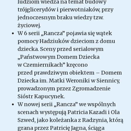
ludziom wiedza na temat budowy
trójglicerydów i pierwotniaków, przy
jednoczesnym braku wiedzy tzw.
życiowej.
W 6 serii „Rancza” pojawia się wątek
pomocy Hadziuków dzieciom z domu
dziecka. Sceny przed serialowym
„Państwowym Domem Dziecka
w Czemiernikach” kręcono
przed prawdziwym obiektem – Domem
Dziecka im. Matki Weroniki w Siennicy,
prowadzonym przez Zgromadzenie
Sióstr Kapucynek.
W nowej serii „Rancza” we wspólnych
scenach występują Patricia Kazadi i Ola
Szwed, jako koleżanka z Radzynia, którą
grana przez Patricię Jagna, ściąga