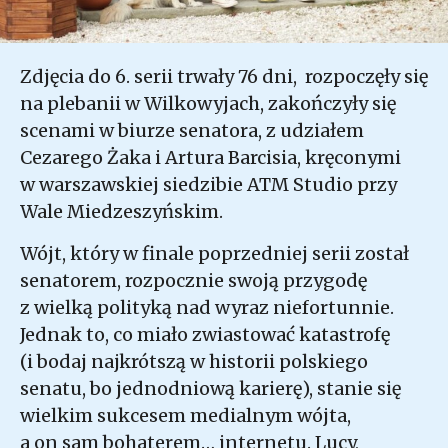
Zdjęcia do 6. serii trwały 76 dni, rozpoczęły się
na plebanii w Wilkowyjach, zakończyły się
scenami w biurze senatora, z udziałem
Cezarego Żaka i Artura Barcisia, kręconymi
w warszawskiej siedzibie ATM Studio przy
Wale Miedzeszyńskim.
Wójt, który w finale poprzedniej serii został
senatorem, rozpocznie swoją przygodę
z wielką polityką nad wyraz niefortunnie.
Jednak to, co miało zwiastować katastrofę
(i bodaj najkrótszą w historii polskiego
senatu, bo jednodniową karierę), stanie się
wielkim sukcesem medialnym wójta,
a on sam bohaterem… internetu. Lucy,