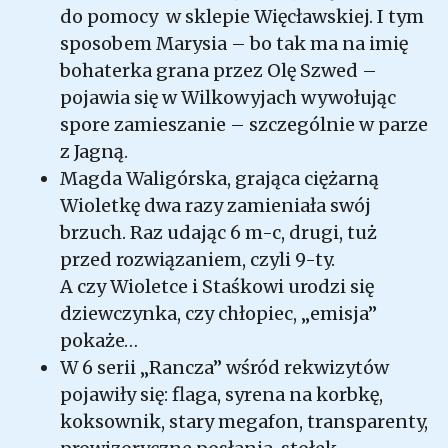
do pomocy w sklepie Więcławskiej. I tym
sposobem Marysia – bo tak ma na imię
bohaterka grana przez Olę Szwed –
pojawia się w Wilkowyjach wywołując
spore zamieszanie – szczególnie w parze
z Jagną.
Magda Waligórska, grająca ciężarną
Wioletkę dwa razy zamieniała swój
brzuch. Raz udając 6 m-c, drugi, tuż
przed rozwiązaniem, czyli 9-ty.
A czy Wioletce i Staśkowi urodzi się
dziewczynka, czy chłopiec, „emisja”
pokaże…
W 6 serii „Rancza” wśród rekwizytów
pojawiły się: flaga, syrena na korbkę,
koksownik, stary megafon, transparenty,