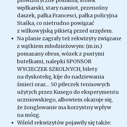
prowizoryczne posłania, stołek
wędkarski, stary namiot, przenośny
daszek, pałka Francesci, pałka policyjna
Staśka, co nietrudno powiązać
z wilkowyjską pikietą przed urzędem.
Na planie zagrały też rekwizyty związane
z wątkiem młodzieżowym: (m.in.)
pomazany obrus, wózek z pustymi
butelkami, nalepki SPONSOR
WYCIECZEK SZKOLNYCH, bilety
na dyskotekę, kije do nadziewania
śmieci oraz… 50 piłeczek tenisowych
użytych przez Kusego do eksperymentu
uczniowskiego, albowiem okazuje się,
że żonglowanie ma korzystny wpływ
na mózg.
Wśród rekwizytów pojawiły się także: