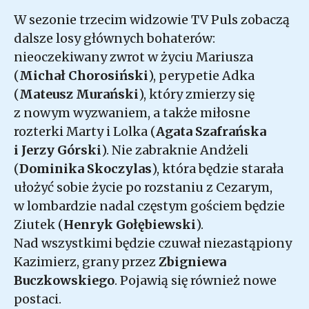
W sezonie trzecim widzowie TV Puls zobaczą
dalsze losy głównych bohaterów:
nieoczekiwany zwrot w życiu Mariusza
(
Michał Chorosiński
), perypetie Adka
(
Mateusz Murański
), który zmierzy się
z nowym wyzwaniem, a także miłosne
rozterki Marty i Lolka (
Agata Szafrańska
i Jerzy Górski
). Nie zabraknie Andżeli
(
Dominika Skoczylas
), która będzie starała
ułożyć sobie życie po rozstaniu z Cezarym,
w lombardzie nadal częstym gościem będzie
Ziutek (
Henryk Gołębiewski
).
Nad wszystkimi będzie czuwał niezastąpiony
Kazimierz, grany przez
Zbigniewa
Buczkowskiego
. Pojawią się również nowe
postaci.