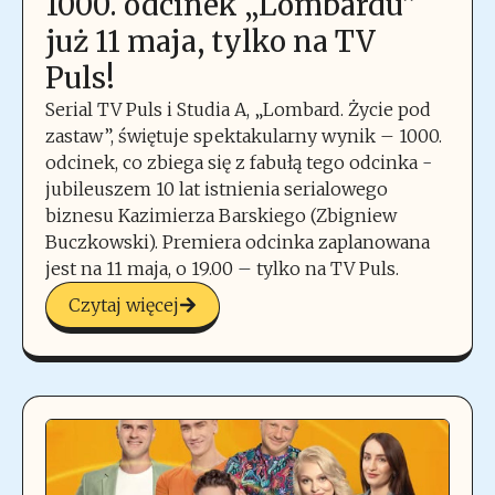
1000. odcinek „Lombardu”
już 11 maja, tylko na TV
Puls!
Serial TV Puls i Studia A, „Lombard. Życie pod
zastaw”, świętuje spektakularny wynik – 1000.
odcinek, co zbiega się z fabułą tego odcinka -
jubileuszem 10 lat istnienia serialowego
biznesu Kazimierza Barskiego (Zbigniew
Buczkowski). Premiera odcinka zaplanowana
jest na 11 maja, o 19.00 – tylko na TV Puls.
Czytaj więcej