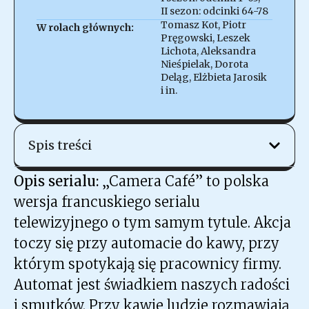
II sezon: odcinki 64-78
Tomasz Kot, Piotr
W rolach głównych:
Pręgowski, Leszek
Lichota, Aleksandra
Nieśpielak, Dorota
Deląg, Elżbieta Jarosik
i in.
Spis treści
Opis serialu:
„Camera Café”
to polska
wersja francuskiego serialu
telewizyjnego o tym samym tytule. Akcja
toczy się przy automacie do kawy, przy
którym spotykają się pracownicy firmy.
Automat jest świadkiem naszych radości
i smutków. Przy kawie ludzie rozmawiają