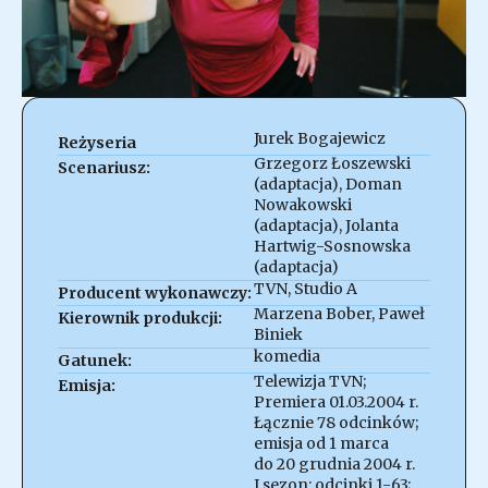
Jurek Bogajewicz
Reżyseria
Grzegorz Łoszewski
Scenariusz:
(adaptacja), Doman
Nowakowski
(adaptacja), Jolanta
Hartwig-Sosnowska
(adaptacja)
TVN, Studio A
Producent wykonawczy:
Marzena Bober, Paweł
Kierownik produkcji:
Biniek
komedia
Gatunek:
Telewizja TVN;
Emisja:
Premiera 01.03.2004 r.
Łącznie 78 odcinków;
emisja od 1 marca
do 20 grudnia 2004 r.
I sezon: odcinki 1-63;